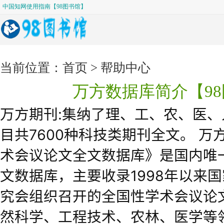
中国知网使用指南【98图书馆】
成为文献检索高手必备的Scopus数据库文献检索技能！【98图书馆】
中国生物医学文献服务系统【98图书馆】
科研干货丨手把手教你新版Pubmed的使用 【98图书馆】
SCI-Hub官网网址和用法【98图书馆】
Embase数据库哪里有下载全文权限-98图书馆
当前位置：
首页
>
帮助中心
springerlink数据库免费下载账号-98图书馆
威科先行高权账号可定制【98图书馆】
万方数据库简介【9
北大法意使用说明-98图书馆
万方数据库简介【98图书馆】
中国知网使用指南【98图书馆】
万方期刊:集纳了理、工、农、医、
成为文献检索高手必备的Scopus数据库文献检索技能！【98图书馆】
中国生物医学文献服务系统【98图书馆】
目共7600种科技类期刊全文。 万
科研干货丨手把手教你新版Pubmed的使用 【98图书馆】
SCI-Hub官网网址和用法【98图书馆】
术会议论文全文数据库》是国内唯
Embase数据库哪里有下载全文权限-98图书馆
springerlink数据库免费下载账号-98图书馆
文数据库，主要收录1998年以来
威科先行高权账号可定制【98图书馆】
北大法意使用说明-98图书馆
究会组织召开的全国性学术会议论
然科学、
工程技术
、农林、医学等